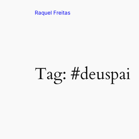
Pular
Raquel Freitas
para
o
conteúdo
Tag:
#deuspai