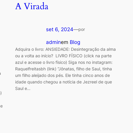
A Virada
set 6, 2024
—
por
admin
em
Blog
Adquira o livro: ANSIEDADE: Desintegração da alma
ou a volta ao início? LIVRO FÍSICO (click na parte
azul e acesse o livro físico) Siga nos no instagram:
Raquelfreitasbh (link) “Jônatas, filho de Saul, tinha
a
um filho aleijado dos pés. Ele tinha cinco anos de
idade quando chegou a notícia de Jezreel de que
Saul e…
)
de