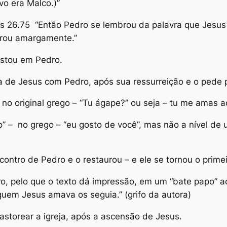
vo era Malco.)”
 26.75 “Então Pedro se lembrou da palavra que Jesus t
horou amargamente.”
ostou em Pedro.
sa de Jesus com Pedro, após sua ressurreição e o pede p
no original grego – “Tu ágape?” ou seja – tu me amas 
o” –
no grego – “eu gosto de você”, mas não a nível de
ntro de Pedro e o restaurou – e ele se tornou o primeir
 pelo que o texto dá impressão, em um “bate papo” ao
 quem Jesus amava os seguia.” (grifo da autora)
storear a igreja, após a ascensão de Jesus.