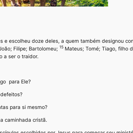
os e escolheu doze deles, a quem também designou co
15
oão; Filipe; Bartolomeu;
Mateus; Tomé; Tiago, filho 
o a ser o traidor.
lgo para Ele?
 defeitos?
ntas para si mesmo?
ha caminhada cristã.
cípulos escolhidos por Jesus para começar seu minist