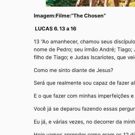
Imagem:Filme:”The Chosen”
LUCAS 6. 13 a 16
13 “Ao amanhecer, chamou seus discípul
nome de Pedro; seu irmão André; Tiago; J
filho de Tiago; e Judas Iscariotes, que vei
Como me sinto diante de Jesus?
Será que realmente sou capaz de fazer a
E o que fazer com minhas imperfeições e
Você já se deparou fazendo essas pergu
Eu já, e várias vezes, no decorrer da min
Hoje vamos aprender como eram os 12 dis