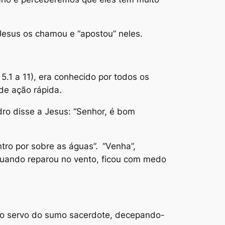
esus os chamou e “apostou” neles.
.1 a 11), era conhecido por todos os
 de ação rápida.
dro disse a Jesus: “Senhor, é bom
ntro por sobre as águas”.
“Venha”,
 quando reparou no vento, ficou com medo
u o servo do sumo sacerdote, decepando-