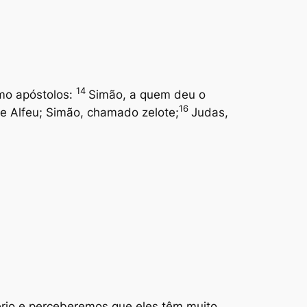
14
mo apóstolos:
Simão, a quem deu o
16
de Alfeu; Simão, chamado zelote;
Judas,
ério e perceberemos que eles têm muito