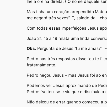
lhe a orelha direita. ( O nome daquele ser
Mas tinha um coração arrependido
Mateus
me negará três vezes”. E, saindo dali, c
Com todas essas imperfeições Jesus ap
João 21. 15 a 19 relata uma linda conver
Obs.
Pergunta de Jesus “
tu me amas?”
– 
Pedro nas três respostas disse “
eu te file
fraternalmente.
Pedro negou Jesus – mas Jesus foi ao enco
Podemos ver Jesus aproximando de Pedro,
Pedro: “voltou-se e viu que o discípulo a
Não deixou de errar quando começou a pa