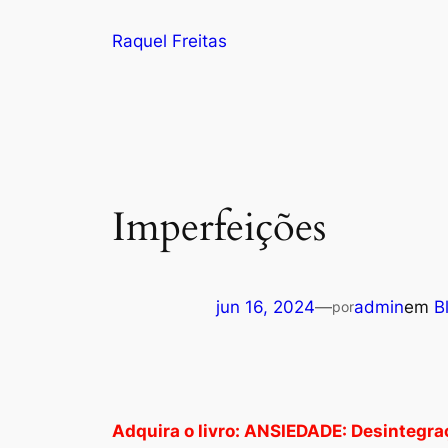
Pular
Raquel Freitas
para
o
conteúdo
Imperfeições
jun 16, 2024
—
admin
em
B
por
Adquira o livro: ANSIEDADE: Desintegraç